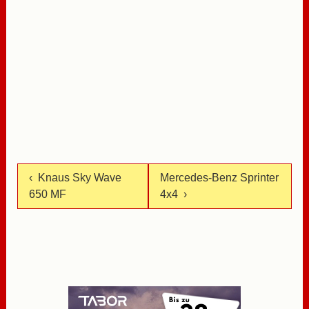
‹ Knaus Sky Wave
Mercedes-Benz Sprinter
650 MF
4x4 ›