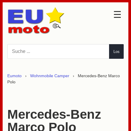
☰
Auto Neuheiten
Auto Klassiker
Los
Auto Legenden
Auto Oldtimer
Eumoto
›
Wohnmobile Camper
› Mercedes-Benz Marco
Auto Technik
Polo
Straßenverkehr
Gebrauchtwagen
Mercedes-Benz
Wohnmobile Camper
Marco Polo
Adria Matrix Axess