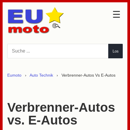
☰
Auto Neuheiten
Auto Klassiker
Los
Auto Legenden
Auto Oldtimer
Eumoto
›
Auto Technik
› Verbrenner-Autos Vs E-Autos
Auto Technik
Verbrenner-Autos vs E-
Autos
Verbrenner-Autos
Benzin Otto Motor
vs. E-Autos
Diesel Motor