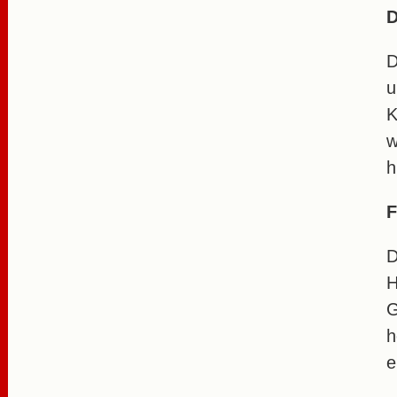
D
D
u
K
w
h
F
D
H
G
h
e