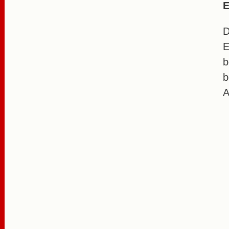
E
D
E
b
b
A