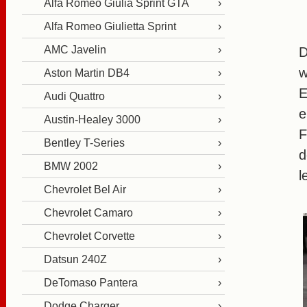
Alfa Romeo Giulia Sprint GTA
Alfa Romeo Giulietta Sprint
AMC Javelin
w
Aston Martin DB4
E
Audi Quattro
e
Austin-Healey 3000
F
Bentley T-Series
d
BMW 2002
l
Chevrolet Bel Air
Chevrolet Camaro
Chevrolet Corvette
Datsun 240Z
DeTomaso Pantera
Dodge Charger