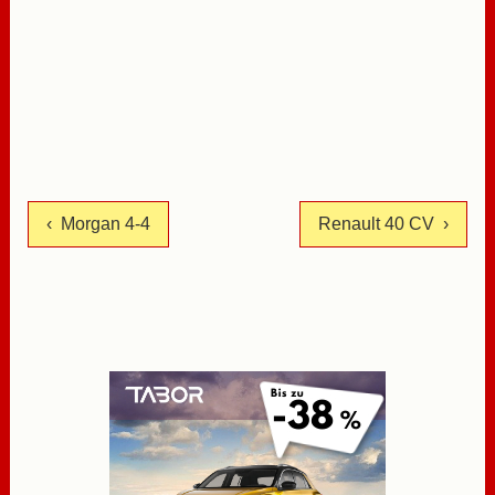
‹ Morgan 4-4
Renault 40 CV ›